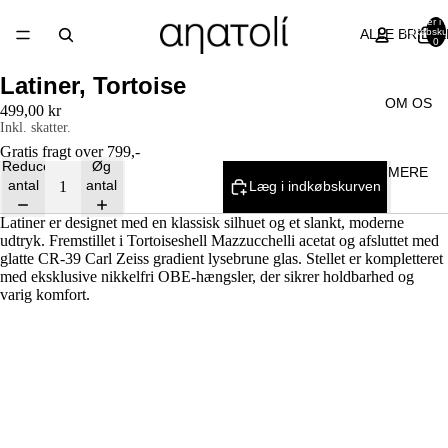
Varer i a
ALLE BRILLE
indkøbsku
0
Latiner, Tortoise
OM OS
499,00 kr
Inkl. skatter.
Gratis fragt over 799,-
Reducer
Øg
MERE
antal
antal
Læg i indkøbskurven
Latiner er designet med en klassisk silhuet og et slankt, moderne
udtryk. Fremstillet i Tortoiseshell Mazzucchelli acetat og afsluttet med
glatte CR-39 Carl Zeiss gradient lysebrune glas. Stellet er kompletteret
med eksklusive nikkelfri OBE-hængsler, der sikrer holdbarhed og
varig komfort.